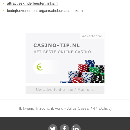
attractieskinderfeesten.links.nl
bedrijfsevenement-organisatiebureaus.links.nl
Uw advertentie hier? Mail ons
Ik kwam, ik zocht, ik vond - Julius Caesar / 47 v.Chr. ;)