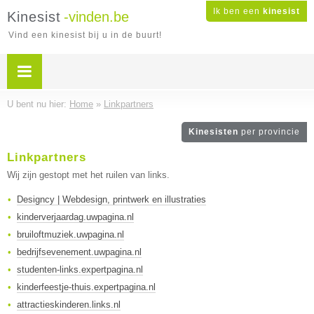
Ik ben een
kinesist
Kinesist
-vinden.be
Vind een kinesist bij u in de buurt!
U bent nu hier:
Home
»
Linkpartners
Kinesisten
per provincie
Linkpartners
Wij zijn gestopt met het ruilen van links.
Designcy | Webdesign, printwerk en illustraties
kinderverjaardag.uwpagina.nl
bruiloftmuziek.uwpagina.nl
bedrijfsevenement.uwpagina.nl
studenten-links.expertpagina.nl
kinderfeestje-thuis.expertpagina.nl
attractieskinderen.links.nl