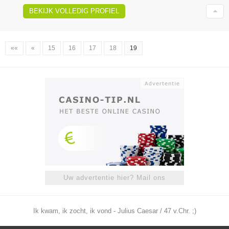
BEKIJK VOLLEDIG PROFIEL
««
«
15
16
17
18
19
Uw advertentie hier? Mail ons
Ik kwam, ik zocht, ik vond - Julius Caesar / 47 v.Chr. ;)