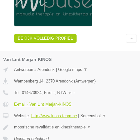
BEKIJK VOLLEDIG PROFIEL
Van Lint Marjan-KINOS
Antwerpen
»
Arendonk
|
Google maps
▼
Wampenberg 14
,
2370
Arendonk
(
Antwerpen
)
Tel:
014670924
, Fax:
-
, BTW-nr:
-
E-mail › Van Lint Marjan-KINOS
Website:
http://www.kinos-team.be
|
Screenshot
▼
motorische revalidatie en kinesitherapie
▼
Diensten onbekend