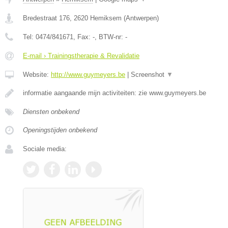
Bredestraat 176
,
2620
Hemiksem
(
Antwerpen
)
Tel:
0474/841671
, Fax:
-
, BTW-nr:
-
E-mail › Trainingstherapie & Revalidatie
Website:
http://www.guymeyers.be
|
Screenshot
▼
informatie aangaande mijn activiteiten: zie www.guymeyers.be
Diensten onbekend
Openingstijden onbekend
Sociale media: