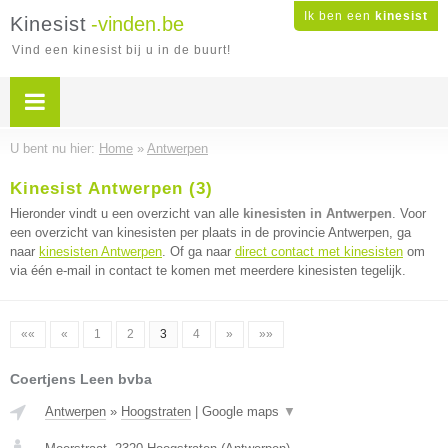
Ik ben een
kinesist
Kinesist
-vinden.be
Vind een kinesist bij u in de buurt!
U bent nu hier:
Home
»
Antwerpen
Kinesist Antwerpen (3)
Hieronder vindt u een overzicht van alle
kinesisten in Antwerpen
. Voor
een overzicht van kinesisten per plaats in de provincie Antwerpen, ga
naar
kinesisten Antwerpen
. Of ga naar
direct contact met kinesisten
om
via één e-mail in contact te komen met meerdere kinesisten tegelijk.
««
«
1
2
3
4
»
»»
Coertjens Leen bvba
Antwerpen
»
Hoogstraten
|
Google maps
▼