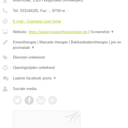
Moerstraat
,
2320
Hoogstraten
(
Antwerpen
)
Tel:
033144105
, Fax:
-
, BTW-nr:
-
E-mail › Coertjens Leen bvba
Website:
https://www.kinepunthoogstraten.be
|
Screenshot
▼
Kinesitherapie | Manuele therapie | Bekkenbodemtherapie | pre en
postnatale
▼
Diensten onbekend
Openingstijden onbekend
Laatste facebook posts
▼
Sociale media: