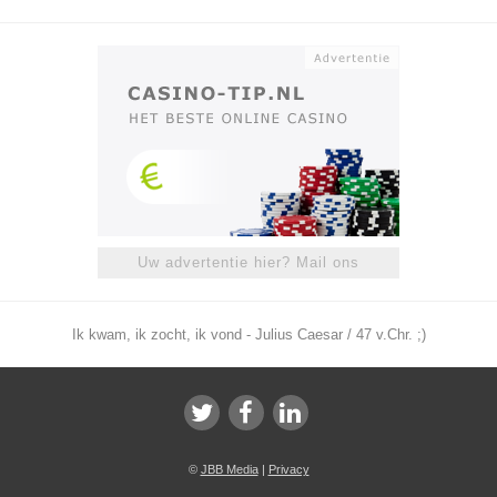
Uw advertentie hier? Mail ons
Ik kwam, ik zocht, ik vond - Julius Caesar / 47 v.Chr. ;)
©
JBB Media
|
Privacy