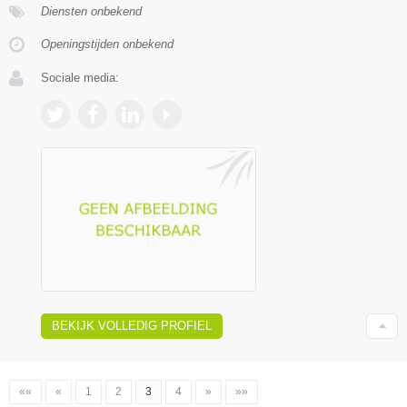
Diensten onbekend
Openingstijden onbekend
Sociale media:
BEKIJK VOLLEDIG PROFIEL
««
«
1
2
3
4
»
»»