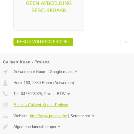
BEKIJK VOLLEDIG PROFIEL
Callaert Koen - Prolexa
Antwerpen
»
Boom
|
Google maps
▼
Hoek 160
,
2850
Boom
(
Antwerpen
)
Tel:
0477993925
, Fax:
-
, BTW-nr:
-
E-mail › Callaert Koen - Prolexa
Website:
http://www.prolexa.be
|
Screenshot
▼
Algemene kinesitherapie
▼