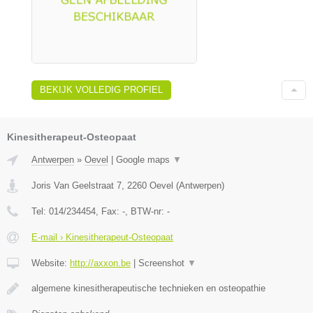
BEKIJK VOLLEDIG PROFIEL
Kinesitherapeut-Osteopaat
Antwerpen
»
Oevel
|
Google maps
▼
Joris Van Geelstraat 7
,
2260
Oevel
(
Antwerpen
)
Tel:
014/234454
, Fax:
-
, BTW-nr:
-
E-mail › Kinesitherapeut-Osteopaat
Website:
http://axxon.be
|
Screenshot
▼
algemene kinesitherapeutische technieken en osteopathie