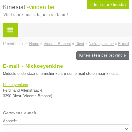
Ik ben een
kinesist
Kinesist
-vinden.be
Vind een kinesist bij u in de buurt!
U bent nu hier:
Home
»
Vlaams-Brabant
»
Diest
»
Nickoeyenkine
»
E-mail
Kinesisten
per provincie
E-mail › Nickoeyenkine
Middels onderstaand formulier kunt u een e-mail sturen naar kinesist:
Nickoeyenkine
Ferdinand Allenstraat 4
3290 Diest (Vlaams-Brabant)
Gegevens e-mail
Aanhef:*