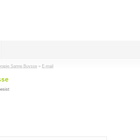
erapie Sanne Buysse
»
E-mail
sse
esist: