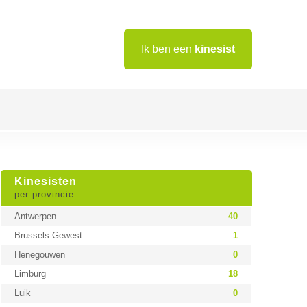
Ik ben een
kinesist
Kinesisten
per provincie
Antwerpen
40
Brussels-Gewest
1
Henegouwen
0
Limburg
18
Luik
0