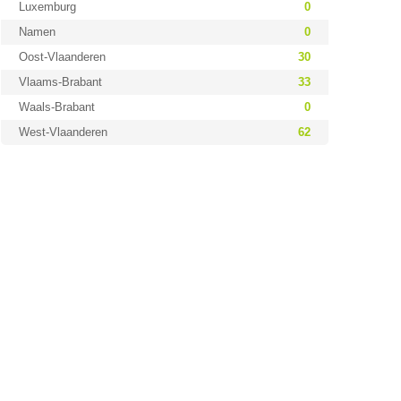
Luxemburg
0
Namen
0
Oost-Vlaanderen
30
Vlaams-Brabant
33
Waals-Brabant
0
West-Vlaanderen
62