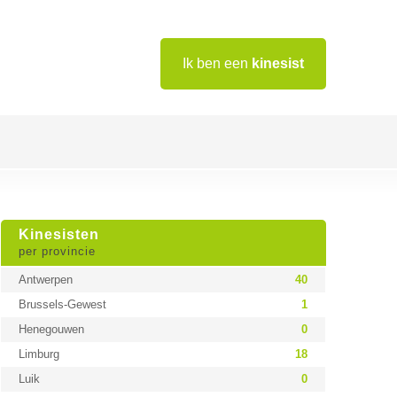
Ik ben een
kinesist
Kinesisten
per provincie
Antwerpen
40
Brussels-Gewest
1
Henegouwen
0
Limburg
18
Luik
0