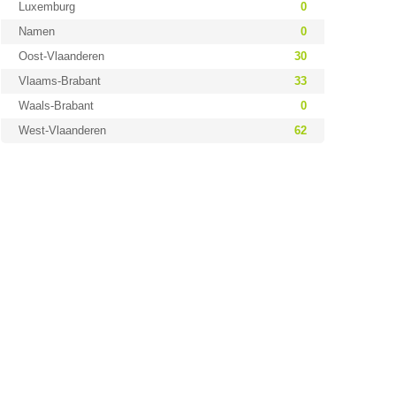
Luxemburg
0
Namen
0
Oost-Vlaanderen
30
Vlaams-Brabant
33
Waals-Brabant
0
West-Vlaanderen
62